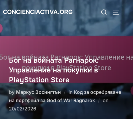
Skip
Search
CONCIENCIACTIVA.ORG
to
TOGGLE
for:
content
Бог на войната Рагнарок:
Управление на покупки в
PlayStation Store
by
Маркус Восингтън
in
Код за осребряване
Posted
на портфейл за God of War Ragnarok
on
on
20/02/2026