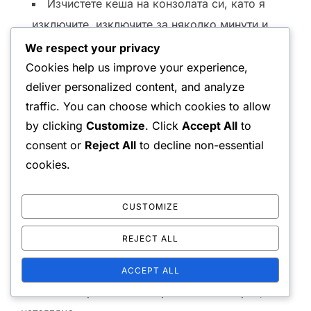
Изчистете кеша на конзолата си, като я
изключите, изключите за няколко минути и
след това рестартирате.
We respect your privacy
Проверете за системни актуализации на
Cookies help us improve your experience,
deliver personalized content, and analyze
вашия PlayStation, тъй като остарял софтуер
traffic. You can choose which cookies to allow
може да причини проблеми с изтеглянето.
by clicking
Customize
. Click
Accept All
to
Опитайте да изтегляте в не натоварени
consent or
Reject All
to decline non-essential
часове, когато трафикът на сървъра е по-
cookies.
нисък.
Ако изтеглянията продължават да неуспешни,
CUSTOMIZE
помислете за изтриване на проблемната игра
REJECT ALL
или съдържание и опитайте да я изтеглите
отново. Това понякога може да разреши
ACCEPT ALL
основните проблеми с първоначалния процес на